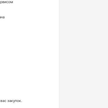
ервисом
ана
вас закупок.