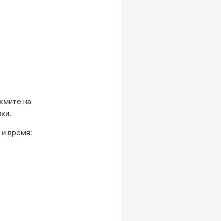
жмите на
ки.
 и время: