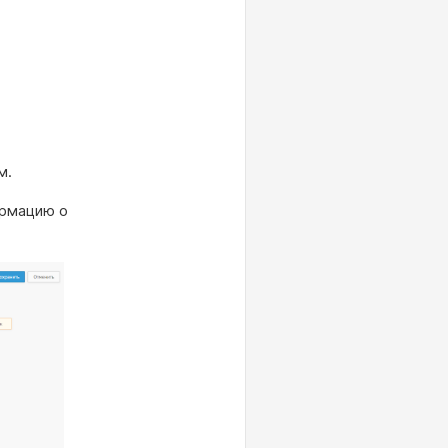
м.
ормацию о