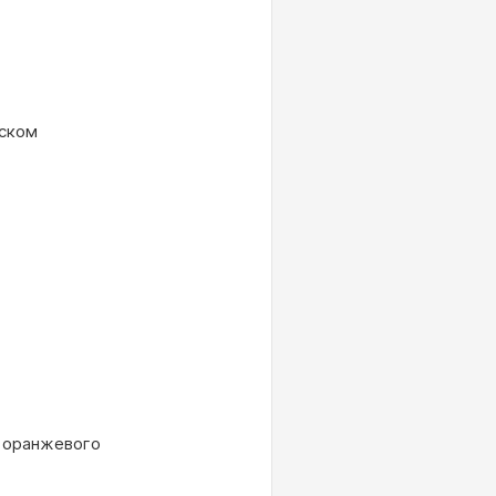
иском
ю оранжевого